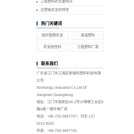
工程塑料的主要特点
注塑级尼龙的特性
热门关键词
加纤阻燃尼龙
高温塑料
尼龙改性料
工程塑料厂家
联系我们
广东省江门市江海区新雄利塑料科技有限
公司
XinXiongLi Industrial Co,Ltd.Of
Jiangmen,Guangdong
地址：江门市高新区46-2号沙律横工业区6
幢A座一楼外侧厂房
电话：+86-750-3697797；刘生 137
0223 9042
传真：+86-750-3697783