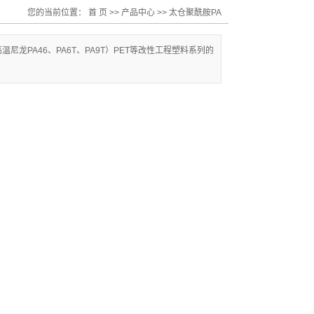
您的当前位置：
首 页
>>
产品中心
>>
太仓聚酰胺PA
尼龙PA46、PA6T、PA9T）PET等改性工程塑料系列的