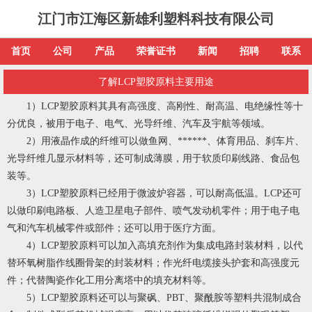
江门市江海区新雄利塑料科技有限公司
首页
公司
产品
荣誉证书
新闻
招聘
联系
了解LCP塑胶原料主要用途
1）LCP塑胶原料其具有高强度、高刚性、耐高温、电绝缘性等十
分优良，被用于电子、电气、光导纤维、汽车及宇航等领域。
2）用液晶作成的纤维可以做鱼网、******、体育用品、刹车片、
光导纤维几显示材料等，还可制成薄膜，用于软质印刷线路、食品包
装等。
3）LCP塑胶原料已经用于微波炉容器，可以耐高低温。LCP还可
以做印刷电路板、人造卫星电子部件、喷气发动机零件；用于电子电
气和汽车机械零件或部件；还可以用于医疗方面。
4）LCP塑胶原料可以加入高填充剂作为集成电路封装材料，以代
替环氧树脂作线圈骨架的封装材料；作光纤电缆接头护套和高强度元
件；代替陶瓷作化工用分离塔中的填充材料等。
5）LCP塑胶原料还可以与聚砜、PBT、聚酰胺等塑料共混制成合